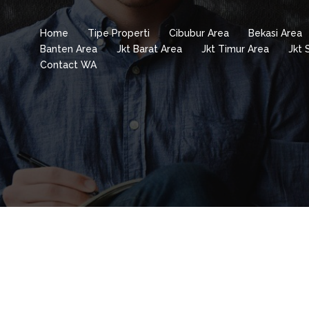
Home
Tipe Properti
Cibubur Area
Bekasi Area
Banten Area
Jkt Barat Area
Jkt Timur Area
Jkt 
Contact WA