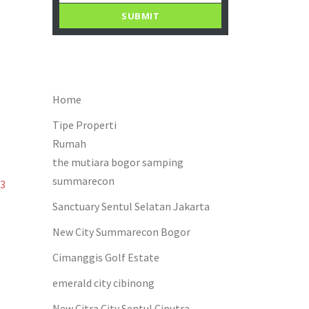
SUBMIT
Home
Tipe Properti
Rumah
the mutiara bogor samping
summarecon
 3
Sanctuary Sentul Selatan Jakarta
New City Summarecon Bogor
Cimanggis Golf Estate
emerald city cibinong
New Citra City Sentul Ciputra