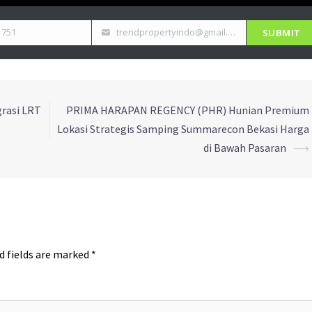
1751
trendpropertyindo@gmail.com
SUBMIT
grasi LRT
PRIMA HARAPAN REGENCY (PHR) Hunian Premium
Lokasi Strategis Samping Summarecon Bekasi Harga
di Bawah Pasaran
⟶
d fields are marked
*