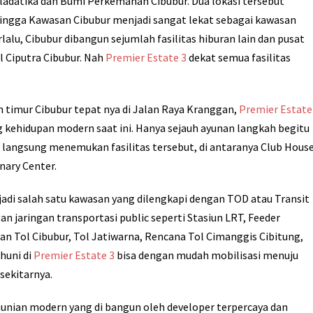
iladatika dan Bumi Perkemahan Cibubur. Dua lokasi tersebut
hingga Kawasan Cibubur menjadi sangat lekat sebagai kawasan
rlalu, Cibubur dibangun sejumlah fasilitas hiburan lain dan pusat
l Ciputra Cibubur. Nah
Premier Estate 3
dekat semua fasilitas
 timur Cibubur tepat nya di Jalan Raya Kranggan,
Premier Estate
g kehidupan modern saat ini. Hanya sejauh ayunan langkah begitu
n langsung menemukan fasilitas tersebut, di antaranya Club House
nary Center.
jadi salah satu kawasan yang dilengkapi dengan TOD atau Transit
 jaringan transportasi public seperti Stasiun LRT, Feeder
n Tol Cibubur, Tol Jatiwarna, Rencana Tol Cimanggis Cibitung,
huni di
Premier Estate 3
bisa dengan mudah mobilisasi menuju
sekitarnya.
unian modern yang di bangun oleh developer terpercaya dan