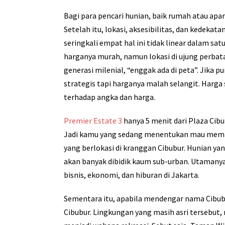
Bagi para pencari hunian, baik rumah atau ap
Setelah itu, lokasi, aksesibilitas, dan kedek
seringkali empat hal ini tidak linear dalam s
harganya murah, namun lokasi di ujung perbat
generasi milenial, “enggak ada di peta”. Jik
strategis tapi harganya malah selangit. Harga s
terhadap angka dan harga.
Premier Estate 3
hanya 5 menit dari Plaza Cibu
Jadi kamu yang sedang menentukan mau mem
yang berlokasi di kranggan Cibubur. Hunian y
akan banyak dibidik kaum sub-urban. Utamanya
bisnis, ekonomi, dan hiburan di Jakarta.
Sementara itu, apabila mendengar nama Cibub
Cibubur. Lingkungan yang masih asri tersebu