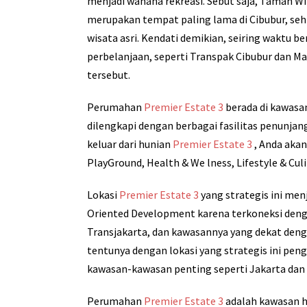
menjadi wahana rekreasi. Sebut saja, Taman W
merupakan tempat paling lama di Cibubur, se
wisata asri. Kendati demikian, seiring waktu be
perbelanjaan, seperti Transpak Cibubur dan Ma
tersebut.
Perumahan
Premier Estate 3
berada di kawasan
dilengkapi dengan berbagai fasilitas penunjan
keluar dari hunian
Premier Estate 3
, Anda aka
PlayGround, Health & We lness, Lifestyle & Culi
Lokasi
Premier Estate 3
yang strategis ini men
Oriented Development karena terkoneksi dengan
Transjakarta, dan kawasannya yang dekat denga
tentunya dengan lokasi yang strategis ini peng
kawasan-kawasan penting seperti Jakarta dan 
Perumahan
Premier Estate 3
adalah kawasan h