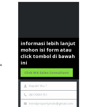
informasi lebih lanjut
mohon isi form atau
click tombol di bawah
ini
bu
Click WA Sales Consultant
n
Bapak/ Ibu ?
08170991751
trendpropertyindo@gmail.com