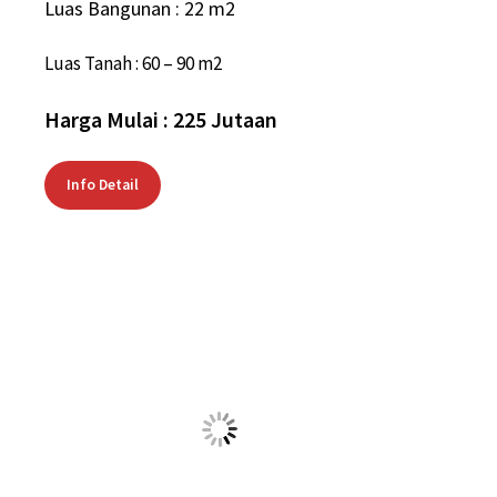
TIPE SAKURA 4
Luas Bangunan : 45 m2
Luas Tanah : 170 m2 / 150 m2
Harga Mulai :
Rp 816 Jutaan (45/170 m2) / Rp
737 Jutaan (45/150 m2)
Info Detail