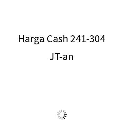
Harga Cash 241-304 JT-an
Harga Cash 334 JT-an
Click WA Sales Consuntant
Citra Indah City
Kawasan M
andiri Super Lengkap di Timur
Cibubur di huni lebih 10000 KK
Dikembangkan di luas lahan seluas
1200 hektar
di kawasan Timur
Cibubur, dan merupakan kawasan hunian yang dikembangkan oleh