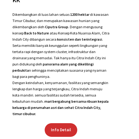
Citra Indah City di bangun
secara konsisiten dan
terintegrasi. Lingkungan
tertata rapi dengan system
cluster. juga area Pendidikan &
Social
Feeder Busway Citra Indah – Grogol, Komdak, Kelapa Gading,