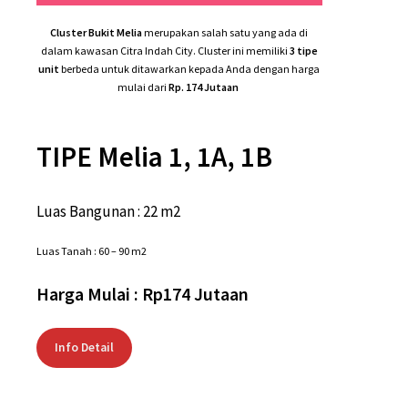
Info Detail
HUBUNGI CONSULTAN
PROPERTY
0817 099 1751
Jalan Raya Jonggol KM. 23,2, Jonggol,
Cileungsi, Kec. Cileungsi, Bogor,
Jawa Barat 16830