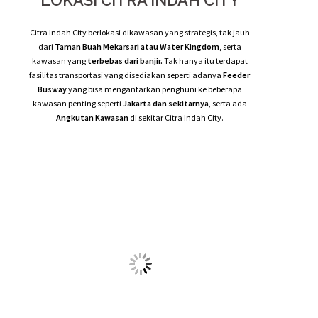
TIPE SAKURA 1
Luas Bangunan : 35 m2
Luas Tanah : 90 m2
Harga Mulai : Rp 497 Jutaan
Info Detail