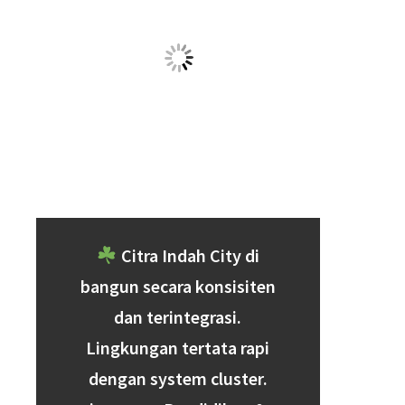
(SOLD OUT)
CLUSTER
BUKIT MELIA
(HABIS)
Cluster Bukit Melia
merupakan salah satu yang ada di dalam
kawasan Citra Indah City. Cluster ini memiliki
3 tipe unit
berbeda
untuk ditawarkan kepada Anda dengan harga mulai dari
Rp. 174
Jutaan