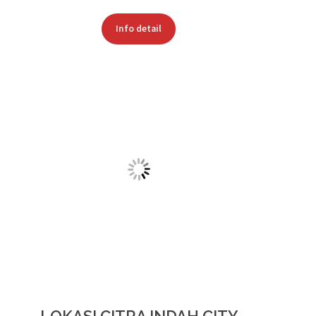
TIPE UNIT
CLUSTER
BUKIT
SAKURA
Cluster Bukit Sakura
merupakan salah satu yang ada di dalam
kawasan
Citra Indah City
. Cluster ini memiliki
4 tipe
berbeda untuk
ditawarkan kepada Anda dengan harga mulai dari
Rp. 440 Jutaan