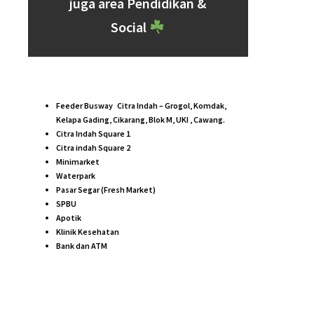
TIPE Melia 1, 1A, 1B
Luas Bangunan : 22 m2
Luas Tanah : 60 – 90 m2
Harga Mulai : Rp174 Jutaan
Info Detail
TIPE Melia 2 & 2A