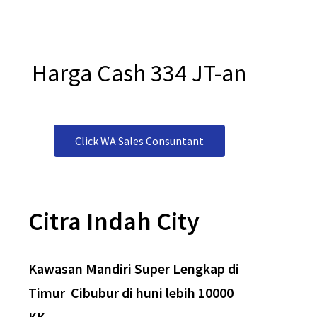
Ciputra Group
. Dengan mengusung konsep
Back to Nature
atau
Konsep Kota Nuansa Alam, Citra Indah City dibangun secara
konsisten
dan terintegrasi
. Serta memiliki banyak keunggulan seperti
lingkungan yang tertata rapi dengan system cluster, infrastruktur dan
drainase yang memadai. Tak hanya itu Citra Indah City ini pun
didukung oleh
panorama alam yang dikelilingi perbukita
n sehingga
menciptakan suasana yang nyaman bagi para penghuninya.
Dengan keindahan, kenyamanan, fasilitas yang semangkin lengkap
dan harga yang terjangkau, Citra Indah menuju kota mandiri. semua
fasilitas sudah tersedia, semua kebutuhan mudah.
mari bergabung
bersama ribuan kepala keluarga di perumahan asri dan sehat Citra
Indah City, timur cibubur.
Info Detail
Fasilitas