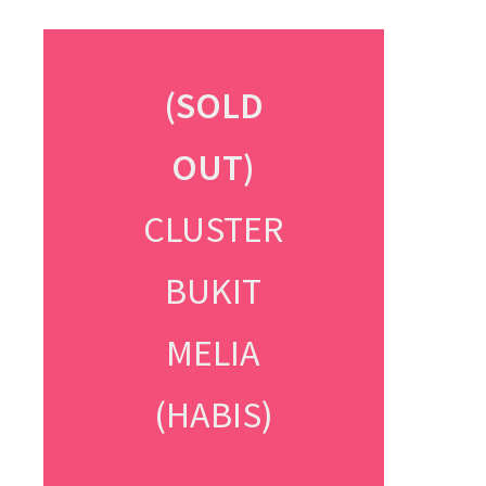
Ruko Chrysant B
Luas Bangunan : 56 m2
Luas Tanah : 60 m2
Harga Mulai : Rp 679 Jutaan (cash) / Rp 736
Jutaan (KPR )
Info Detail